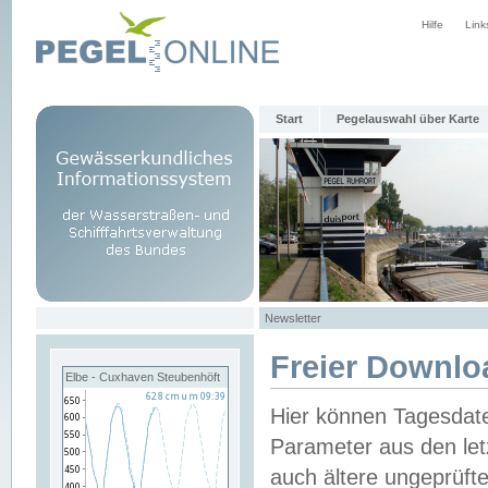
Hilfe
Link
Start
Pegelauswahl über Karte
Newsletter
Freier Downlo
Elbe - Cuxhaven Steubenhöft
Hier können Tagesdat
Parameter aus den let
auch ältere ungeprüf