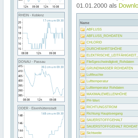
01.01.2000 als
Downl
RHEIN - Koblenz
Name
ABFLUSS
ABFLUSS_ROHDATEN
CHLORID
DURCHFAHRTSHÖHE
ELEKTRISCHE_LEITFÄHIGKEI
Fließgeschwindigkeit_Rohdaten
DONAU - Passau
GRUNDWASSER ROHDATEN
Luftfeuchte
Lufttemperatur
Lufttemperatur Rohdaten
MAXIMALEWELLENHÖHE
PH-Wert
RICHTUNGSTROM
ODER - Eisenhüttenstadt
Richtung Hauptseegang
SAUERSTOFFGEHALT
SAUERSTOFFGEHALT ROHDAT
Sichtweite