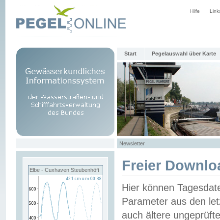
Hilfe
Link
Start
Pegelauswahl über Karte
Newsletter
Freier Downlo
Elbe - Cuxhaven Steubenhöft
Hier können Tagesdat
Parameter aus den let
auch ältere ungeprüf