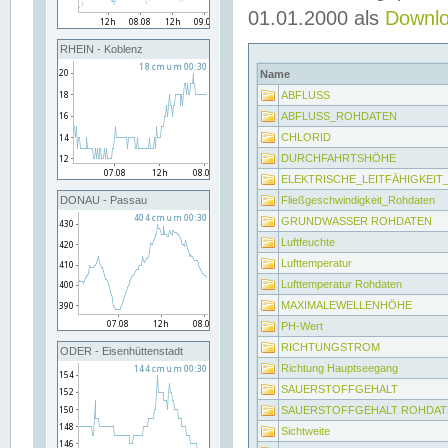
01.01.2000 als
Downl
RHEIN - Koblenz
Name
ABFLUSS
ABFLUSS_ROHDATEN
CHLORID
DURCHFAHRTSHÖHE
ELEKTRISCHE_LEITFÄHIGKEI
Fließgeschwindigkeit_Rohdaten
DONAU - Passau
GRUNDWASSER ROHDATEN
Luftfeuchte
Lufttemperatur
Lufttemperatur Rohdaten
MAXIMALEWELLENHÖHE
PH-Wert
RICHTUNGSTROM
ODER - Eisenhüttenstadt
Richtung Hauptseegang
SAUERSTOFFGEHALT
SAUERSTOFFGEHALT ROHDAT
Sichtweite