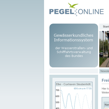
Start
Newsle
Fre
Elbe - Cuxhaven Steubenhöft
Hier 
Weite
Na