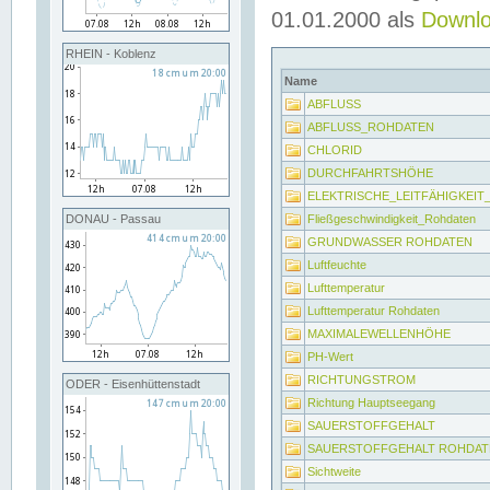
01.01.2000 als
Downl
RHEIN - Koblenz
Name
ABFLUSS
ABFLUSS_ROHDATEN
CHLORID
DURCHFAHRTSHÖHE
ELEKTRISCHE_LEITFÄHIGKEI
Fließgeschwindigkeit_Rohdaten
DONAU - Passau
GRUNDWASSER ROHDATEN
Luftfeuchte
Lufttemperatur
Lufttemperatur Rohdaten
MAXIMALEWELLENHÖHE
PH-Wert
RICHTUNGSTROM
ODER - Eisenhüttenstadt
Richtung Hauptseegang
SAUERSTOFFGEHALT
SAUERSTOFFGEHALT ROHDAT
Sichtweite