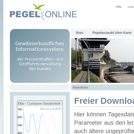
Hilfe
Link
Start
Pegelauswahl über Karte
Newsletter
Freier Downlo
Elbe - Cuxhaven Steubenhöft
Hier können Tagesdat
Parameter aus den let
auch ältere ungeprüf