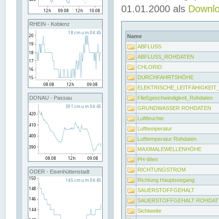
01.01.2000 als
Downl
RHEIN - Koblenz
Name
ABFLUSS
ABFLUSS_ROHDATEN
CHLORID
DURCHFAHRTSHÖHE
ELEKTRISCHE_LEITFÄHIGKEI
Fließgeschwindigkeit_Rohdaten
DONAU - Passau
GRUNDWASSER ROHDATEN
Luftfeuchte
Lufttemperatur
Lufttemperatur Rohdaten
MAXIMALEWELLENHÖHE
PH-Wert
RICHTUNGSTROM
ODER - Eisenhüttenstadt
Richtung Hauptseegang
SAUERSTOFFGEHALT
SAUERSTOFFGEHALT ROHDAT
Sichtweite