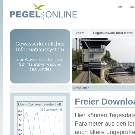
Hilfe
Link
Start
Pegelauswahl über Karte
Newsletter
Freier Downlo
Elbe - Cuxhaven Steubenhöft
Hier können Tagesdat
Parameter aus den let
auch ältere ungeprüf