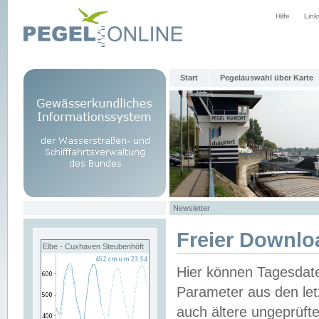
Hilfe
Link
Start
Pegelauswahl über Karte
Newsletter
Freier Downlo
Elbe - Cuxhaven Steubenhöft
Hier können Tagesdat
Parameter aus den let
auch ältere ungeprüf