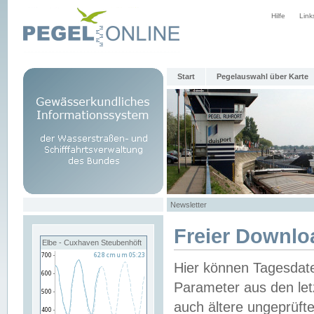
Hilfe
Link
Start
Pegelauswahl über Karte
Newsletter
Freier Downlo
Elbe - Cuxhaven Steubenhöft
Hier können Tagesdat
Parameter aus den let
auch ältere ungeprüf