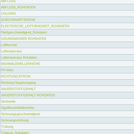
ABFLUSS
ABFLUSS_ROHDATEN
CHLORID
DURCHFAHRTSHÖHE
ELEKTRISCHE_LEITFÄHIGKEIT_ROHDATEN
Fließgeschwindigkeit_Rohdaten
GRUNDWASSER ROHDATEN
Luftfeuchte
Lufttemperatur
Lufttemperatur Rohdaten
MAXIMALEWELLENHÖHE
PH-Wert
RICHTUNGSTROM
Richtung Hauptseegang
SAUERSTOFFGEHALT
SAUERSTOFFGEHALT ROHDATEN
Sichtweite
SignifikanteWellenhöhe
Strömungsgeschwindigkeit
Strömungsrichtung
Trübung
Trübung_Rohdaten