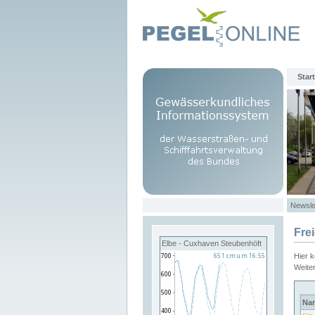
Start
Newsle
Fre
Elbe - Cuxhaven Steubenhöft
Hier 
Weite
Na