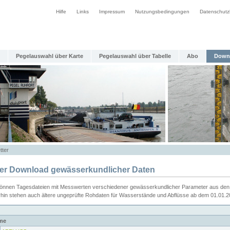
Hilfe
Links
Impressum
Nutzungsbedingungen
Datenschutz
Pegelauswahl über Karte
Pegelauswahl über Tabelle
Abo
Down
tter
ier Download gewässerkundlicher Daten
können Tagesdateien mit Messwerten verschiedener gewässerkundlicher Parameter aus den 
rhin stehen auch ältere ungeprüfte Rohdaten für Wasserstände und Abflüsse ab dem 01.01.
me