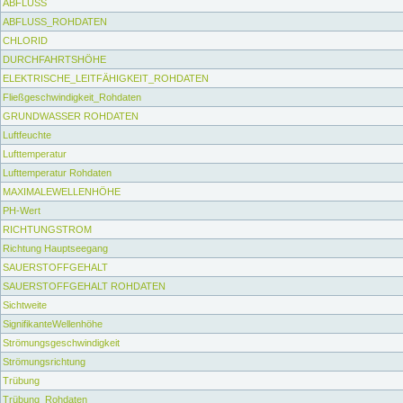
ABFLUSS
ABFLUSS_ROHDATEN
CHLORID
DURCHFAHRTSHÖHE
ELEKTRISCHE_LEITFÄHIGKEIT_ROHDATEN
Fließgeschwindigkeit_Rohdaten
GRUNDWASSER ROHDATEN
Luftfeuchte
Lufttemperatur
Lufttemperatur Rohdaten
MAXIMALEWELLENHÖHE
PH-Wert
RICHTUNGSTROM
Richtung Hauptseegang
SAUERSTOFFGEHALT
SAUERSTOFFGEHALT ROHDATEN
Sichtweite
SignifikanteWellenhöhe
Strömungsgeschwindigkeit
Strömungsrichtung
Trübung
Trübung_Rohdaten