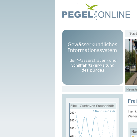
Start
Newsle
Fre
Elbe - Cuxhaven Steubenhöft
Hier 
Weite
Na