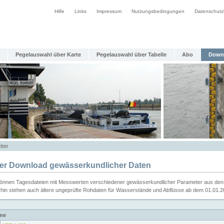
Hilfe
Links
Impressum
Nutzungsbedingungen
Datenschutz
Pegelauswahl über Karte
Pegelauswahl über Tabelle
Abo
Down
tter
ier Download gewässerkundlicher Daten
können Tagesdateien mit Messwerten verschiedener gewässerkundlicher Parameter aus den 
rhin stehen auch ältere ungeprüfte Rohdaten für Wasserstände und Abflüsse ab dem 01.01.
me