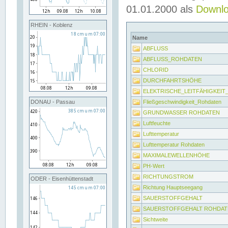
01.01.2000 als
Downl
RHEIN - Koblenz
Name
ABFLUSS
ABFLUSS_ROHDATEN
CHLORID
DURCHFAHRTSHÖHE
ELEKTRISCHE_LEITFÄHIGKEI
Fließgeschwindigkeit_Rohdaten
DONAU - Passau
GRUNDWASSER ROHDATEN
Luftfeuchte
Lufttemperatur
Lufttemperatur Rohdaten
MAXIMALEWELLENHÖHE
PH-Wert
RICHTUNGSTROM
ODER - Eisenhüttenstadt
Richtung Hauptseegang
SAUERSTOFFGEHALT
SAUERSTOFFGEHALT ROHDAT
Sichtweite