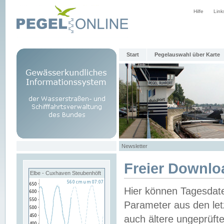
Hilfe
Link
Start
Pegelauswahl über Karte
Newsletter
Freier Downlo
Elbe - Cuxhaven Steubenhöft
Hier können Tagesdat
Parameter aus den let
auch ältere ungeprüf