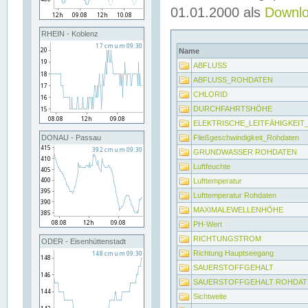
01.01.2000 als
Downl
RHEIN - Koblenz
Name
ABFLUSS
ABFLUSS_ROHDATEN
CHLORID
DURCHFAHRTSHÖHE
ELEKTRISCHE_LEITFÄHIGKEI
Fließgeschwindigkeit_Rohdaten
DONAU - Passau
GRUNDWASSER ROHDATEN
Luftfeuchte
Lufttemperatur
Lufttemperatur Rohdaten
MAXIMALEWELLENHÖHE
PH-Wert
RICHTUNGSTROM
ODER - Eisenhüttenstadt
Richtung Hauptseegang
SAUERSTOFFGEHALT
SAUERSTOFFGEHALT ROHDAT
Sichtweite