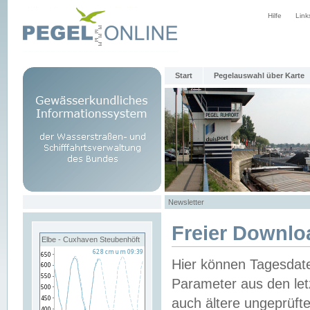
Hilfe
Link
Start
Pegelauswahl über Karte
Newsletter
Freier Downlo
Elbe - Cuxhaven Steubenhöft
Hier können Tagesdat
Parameter aus den let
auch ältere ungeprüf