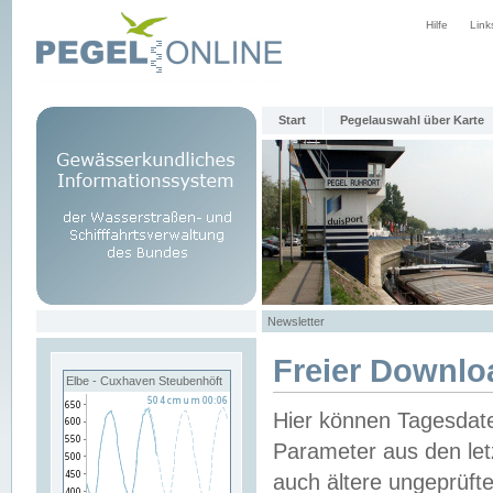
Hilfe
Link
Start
Pegelauswahl über Karte
Newsletter
Freier Downlo
Elbe - Cuxhaven Steubenhöft
Hier können Tagesdat
Parameter aus den let
auch ältere ungeprüf