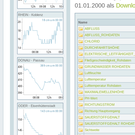
01.01.2000 als
Downl
RHEIN - Koblenz
Name
ABFLUSS
ABFLUSS_ROHDATEN
CHLORID
DURCHFAHRTSHÖHE
ELEKTRISCHE_LEITFÄHIGKEI
Fließgeschwindigkeit_Rohdaten
DONAU - Passau
GRUNDWASSER ROHDATEN
Luftfeuchte
Lufttemperatur
Lufttemperatur Rohdaten
MAXIMALEWELLENHÖHE
PH-Wert
RICHTUNGSTROM
ODER - Eisenhüttenstadt
Richtung Hauptseegang
SAUERSTOFFGEHALT
SAUERSTOFFGEHALT ROHDAT
Sichtweite