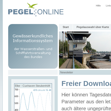
Hilfe
Link
Start
Pegelauswahl über Karte
Newsletter
Freier Downlo
Elbe - Cuxhaven Steubenhöft
Hier können Tagesdat
Parameter aus den let
auch ältere ungeprüf