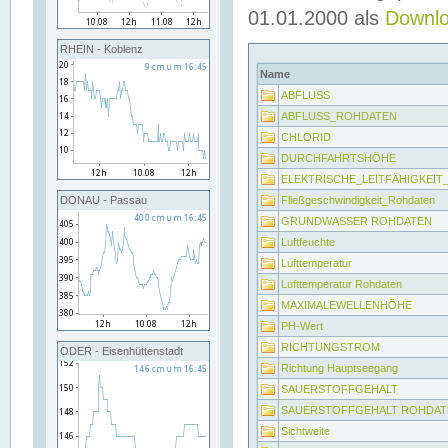
01.01.2000 als
Downl
RHEIN - Koblenz
Name
ABFLUSS
ABFLUSS_ROHDATEN
CHLORID
DURCHFAHRTSHÖHE
ELEKTRISCHE_LEITFÄHIGKEI
Fließgeschwindigkeit_Rohdaten
DONAU - Passau
GRUNDWASSER ROHDATEN
Luftfeuchte
Lufttemperatur
Lufttemperatur Rohdaten
MAXIMALEWELLENHÖHE
PH-Wert
RICHTUNGSTROM
ODER - Eisenhüttenstadt
Richtung Hauptseegang
SAUERSTOFFGEHALT
SAUERSTOFFGEHALT ROHDAT
Sichtweite