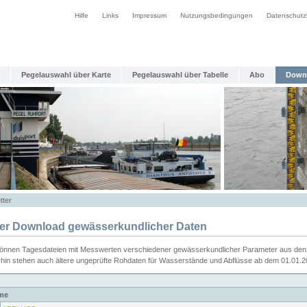
Hilfe
Links
Impressum
Nutzungsbedingungen
Datenschutz
Pegelauswahl über Karte
Pegelauswahl über Tabelle
Abo
Down
tter
ier Download gewässerkundlicher Daten
können Tagesdateien mit Messwerten verschiedener gewässerkundlicher Parameter aus den 
rhin stehen auch ältere ungeprüfte Rohdaten für Wasserstände und Abflüsse ab dem 01.01.
me