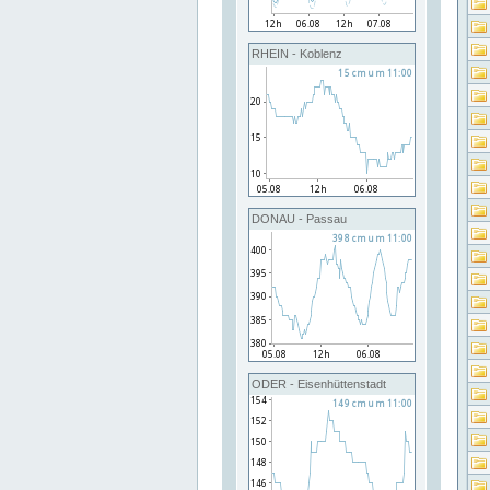
RHEIN - Koblenz
DONAU - Passau
ODER - Eisenhüttenstadt