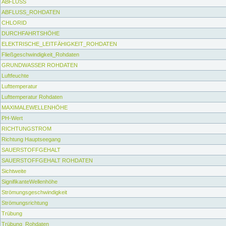
ABFLUSS
ABFLUSS_ROHDATEN
CHLORID
DURCHFAHRTSHÖHE
ELEKTRISCHE_LEITFÄHIGKEIT_ROHDATEN
Fließgeschwindigkeit_Rohdaten
GRUNDWASSER ROHDATEN
Luftfeuchte
Lufttemperatur
Lufttemperatur Rohdaten
MAXIMALEWELLENHÖHE
PH-Wert
RICHTUNGSTROM
Richtung Hauptseegang
SAUERSTOFFGEHALT
SAUERSTOFFGEHALT ROHDATEN
Sichtweite
SignifikanteWellenhöhe
Strömungsgeschwindigkeit
Strömungsrichtung
Trübung
Trübung_Rohdaten