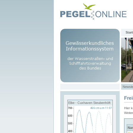
Start
Newsle
Fre
Elbe - Cuxhaven Steubenhöft
Hier 
Weite
Na