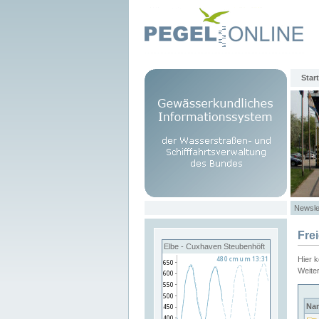
Start
Newsle
Fre
Elbe - Cuxhaven Steubenhöft
Hier 
Weite
Na