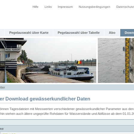
Hilfe
Links
Impressum
Nutzungsbedingungen
Datenschutz
Pegelauswahl über Karte
Pegelauswahl über Tabelle
Abo
Down
tter
ier Download gewässerkundlicher Daten
können Tagesdateien mit Messwerten verschiedener gewässerkundlicher Parameter aus den 
rhin stehen auch ältere ungeprüfte Rohdaten für Wasserstände und Abflüsse ab dem 01.01.
me