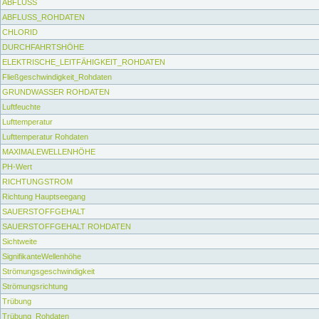
ABFLUSS
ABFLUSS_ROHDATEN
CHLORID
DURCHFAHRTSHÖHE
ELEKTRISCHE_LEITFÄHIGKEIT_ROHDATEN
Fließgeschwindigkeit_Rohdaten
GRUNDWASSER ROHDATEN
Luftfeuchte
Lufttemperatur
Lufttemperatur Rohdaten
MAXIMALEWELLENHÖHE
PH-Wert
RICHTUNGSTROM
Richtung Hauptseegang
SAUERSTOFFGEHALT
SAUERSTOFFGEHALT ROHDATEN
Sichtweite
SignifikanteWellenhöhe
Strömungsgeschwindigkeit
Strömungsrichtung
Trübung
Trübung_Rohdaten