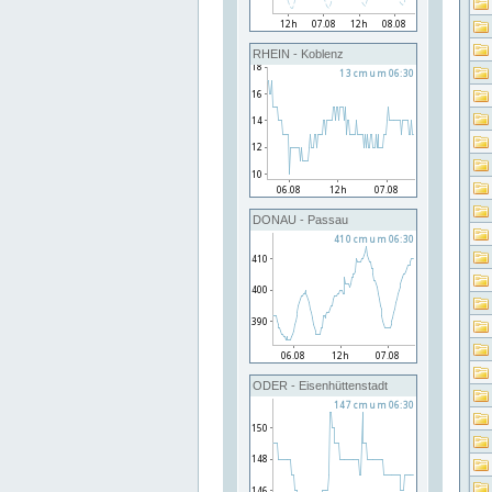
RHEIN - Koblenz
DONAU - Passau
ODER - Eisenhüttenstadt