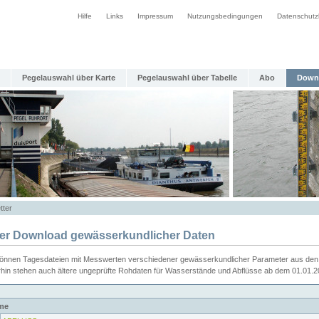
Hilfe
Links
Impressum
Nutzungsbedingungen
Datenschutz
Pegelauswahl über Karte
Pegelauswahl über Tabelle
Abo
Down
tter
ier Download gewässerkundlicher Daten
können Tagesdateien mit Messwerten verschiedener gewässerkundlicher Parameter aus den 
rhin stehen auch ältere ungeprüfte Rohdaten für Wasserstände und Abflüsse ab dem 01.01.
me