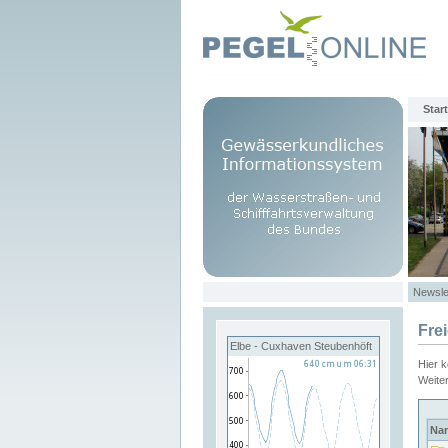
Start
Newsle
Fre
Elbe - Cuxhaven Steubenhöft
Hier 
Weite
Na