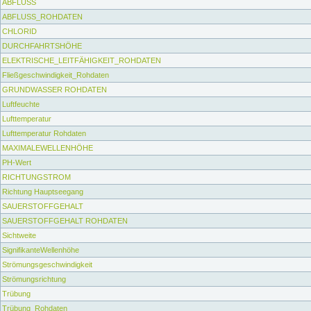
ABFLUSS
ABFLUSS_ROHDATEN
CHLORID
DURCHFAHRTSHÖHE
ELEKTRISCHE_LEITFÄHIGKEIT_ROHDATEN
Fließgeschwindigkeit_Rohdaten
GRUNDWASSER ROHDATEN
Luftfeuchte
Lufttemperatur
Lufttemperatur Rohdaten
MAXIMALEWELLENHÖHE
PH-Wert
RICHTUNGSTROM
Richtung Hauptseegang
SAUERSTOFFGEHALT
SAUERSTOFFGEHALT ROHDATEN
Sichtweite
SignifikanteWellenhöhe
Strömungsgeschwindigkeit
Strömungsrichtung
Trübung
Trübung_Rohdaten