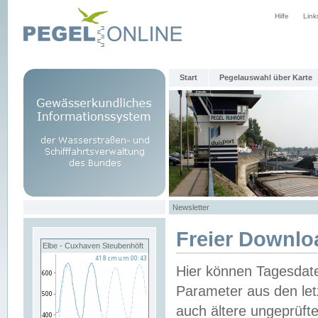
Hilfe
Link
Start
Pegelauswahl über Karte
Newsletter
Freier Downlo
Elbe - Cuxhaven Steubenhöft
Hier können Tagesdat
Parameter aus den let
auch ältere ungeprüf