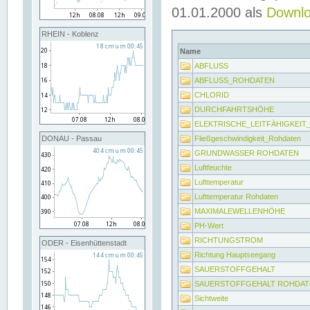
01.01.2000 als
Downl
RHEIN - Koblenz
Name
ABFLUSS
ABFLUSS_ROHDATEN
CHLORID
DURCHFAHRTSHÖHE
ELEKTRISCHE_LEITFÄHIGKEI
Fließgeschwindigkeit_Rohdaten
DONAU - Passau
GRUNDWASSER ROHDATEN
Luftfeuchte
Lufttemperatur
Lufttemperatur Rohdaten
MAXIMALEWELLENHÖHE
PH-Wert
RICHTUNGSTROM
ODER - Eisenhüttenstadt
Richtung Hauptseegang
SAUERSTOFFGEHALT
SAUERSTOFFGEHALT ROHDAT
Sichtweite