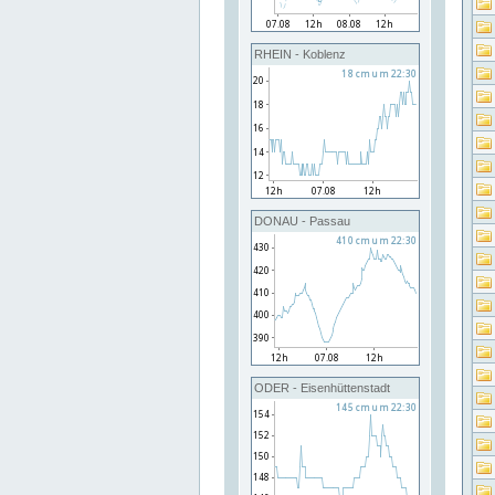
RHEIN - Koblenz
DONAU - Passau
ODER - Eisenhüttenstadt