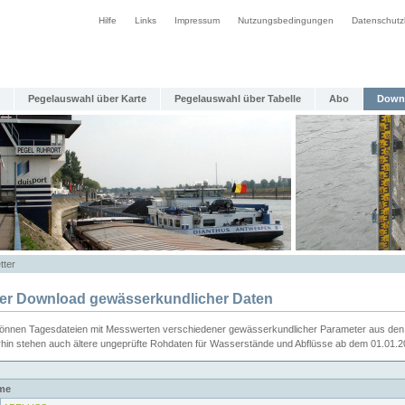
Hilfe
Links
Impressum
Nutzungsbedingungen
Datenschutz
Pegelauswahl über Karte
Pegelauswahl über Tabelle
Abo
Down
tter
ier Download gewässerkundlicher Daten
können Tagesdateien mit Messwerten verschiedener gewässerkundlicher Parameter aus den 
rhin stehen auch ältere ungeprüfte Rohdaten für Wasserstände und Abflüsse ab dem 01.01.
me