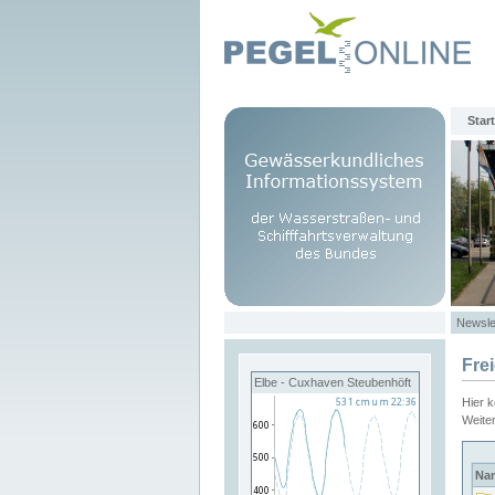
Start
Newsle
Fre
Elbe - Cuxhaven Steubenhöft
Hier 
Weite
Na