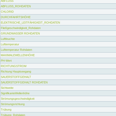
ABFLUSS
ABFLUSS_ROHDATEN
CHLORID
DURCHFAHRTSHÖHE
ELEKTRISCHE_LEITFÄHIGKEIT_ROHDATEN
Fließgeschwindigkeit_Rohdaten
GRUNDWASSER ROHDATEN
Luftfeuchte
Lufttemperatur
Lufttemperatur Rohdaten
MAXIMALEWELLENHÖHE
PH-Wert
RICHTUNGSTROM
Richtung Hauptseegang
SAUERSTOFFGEHALT
SAUERSTOFFGEHALT ROHDATEN
Sichtweite
SignifikanteWellenhöhe
Strömungsgeschwindigkeit
Strömungsrichtung
Trübung
Trübung_Rohdaten