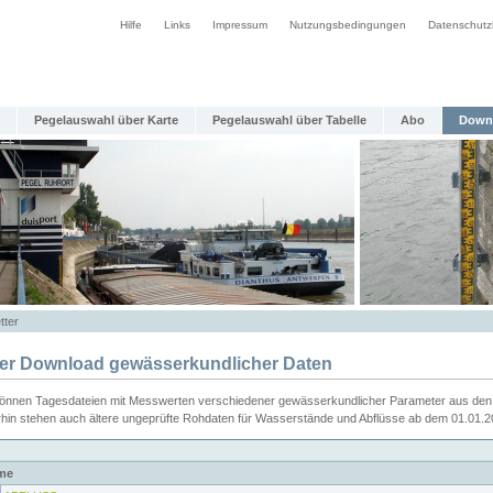
Hilfe
Links
Impressum
Nutzungsbedingungen
Datenschutz
Pegelauswahl über Karte
Pegelauswahl über Tabelle
Abo
Down
tter
ier Download gewässerkundlicher Daten
können Tagesdateien mit Messwerten verschiedener gewässerkundlicher Parameter aus den 
rhin stehen auch ältere ungeprüfte Rohdaten für Wasserstände und Abflüsse ab dem 01.01.
me