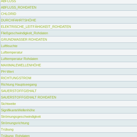
ABFLUSS
ABFLUSS_ROHDATEN
CHLORID
DURCHFAHRTSHÖHE
ELEKTRISCHE_LEITFÄHIGKEIT_ROHDATEN
Fließgeschwindigkeit_Rohdaten
GRUNDWASSER ROHDATEN
Luftfeuchte
Lufttemperatur
Lufttemperatur Rohdaten
MAXIMALEWELLENHÖHE
PH-Wert
RICHTUNGSTROM
Richtung Hauptseegang
SAUERSTOFFGEHALT
SAUERSTOFFGEHALT ROHDATEN
Sichtweite
SignifikanteWellenhöhe
Strömungsgeschwindigkeit
Strömungsrichtung
Trübung
Trübung_Rohdaten