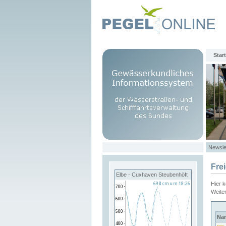
Start
Newsle
Fre
Elbe - Cuxhaven Steubenhöft
Hier 
Weite
Na