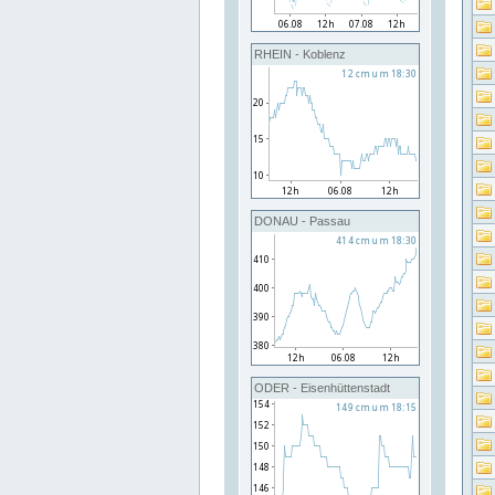
RHEIN - Koblenz
DONAU - Passau
ODER - Eisenhüttenstadt