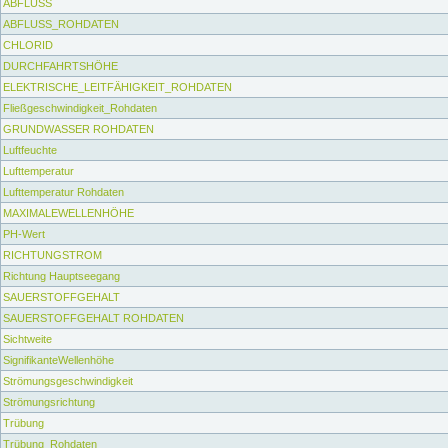
ABFLUSS
ABFLUSS_ROHDATEN
CHLORID
DURCHFAHRTSHÖHE
ELEKTRISCHE_LEITFÄHIGKEIT_ROHDATEN
Fließgeschwindigkeit_Rohdaten
GRUNDWASSER ROHDATEN
Luftfeuchte
Lufttemperatur
Lufttemperatur Rohdaten
MAXIMALEWELLENHÖHE
PH-Wert
RICHTUNGSTROM
Richtung Hauptseegang
SAUERSTOFFGEHALT
SAUERSTOFFGEHALT ROHDATEN
Sichtweite
SignifikanteWellenhöhe
Strömungsgeschwindigkeit
Strömungsrichtung
Trübung
Trübung_Rohdaten