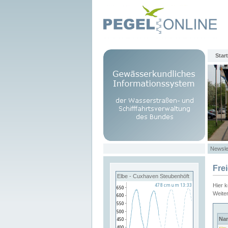
Start
Newsle
Fre
Elbe - Cuxhaven Steubenhöft
Hier 
Weite
Na