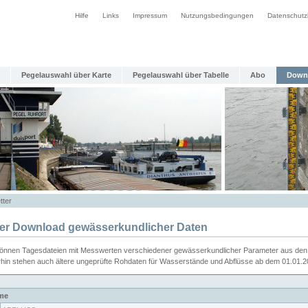
Hilfe
Links
Impressum
Nutzungsbedingungen
Datenschutz
Pegelauswahl über Karte
Pegelauswahl über Tabelle
Abo
Down
tter
ier Download gewässerkundlicher Daten
können Tagesdateien mit Messwerten verschiedener gewässerkundlicher Parameter aus den 
rhin stehen auch ältere ungeprüfte Rohdaten für Wasserstände und Abflüsse ab dem 01.01.
me