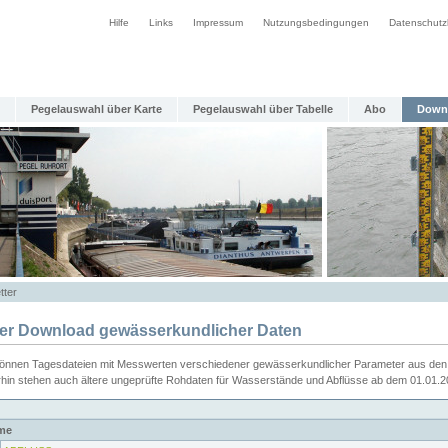
Hilfe
Links
Impressum
Nutzungsbedingungen
Datenschutz
Pegelauswahl über Karte
Pegelauswahl über Tabelle
Abo
Down
tter
ier Download gewässerkundlicher Daten
können Tagesdateien mit Messwerten verschiedener gewässerkundlicher Parameter aus den 
rhin stehen auch ältere ungeprüfte Rohdaten für Wasserstände und Abflüsse ab dem 01.01.
me