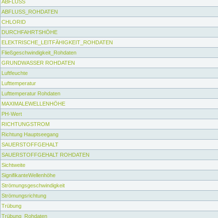
ABFLUSS
ABFLUSS_ROHDATEN
CHLORID
DURCHFAHRTSHÖHE
ELEKTRISCHE_LEITFÄHIGKEIT_ROHDATEN
Fließgeschwindigkeit_Rohdaten
GRUNDWASSER ROHDATEN
Luftfeuchte
Lufttemperatur
Lufttemperatur Rohdaten
MAXIMALEWELLENHÖHE
PH-Wert
RICHTUNGSTROM
Richtung Hauptseegang
SAUERSTOFFGEHALT
SAUERSTOFFGEHALT ROHDATEN
Sichtweite
SignifikanteWellenhöhe
Strömungsgeschwindigkeit
Strömungsrichtung
Trübung
Trübung_Rohdaten