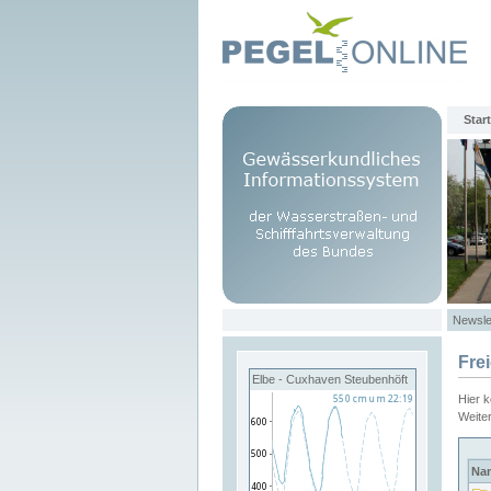
Start
Newsle
Fre
Elbe - Cuxhaven Steubenhöft
Hier 
Weite
Na