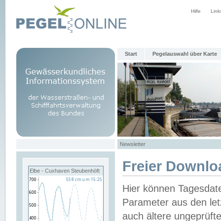
Hilfe
Link
Start
Pegelauswahl über Karte
Newsletter
Freier Downlo
Elbe - Cuxhaven Steubenhöft
Hier können Tagesdat
Parameter aus den let
auch ältere ungeprüf