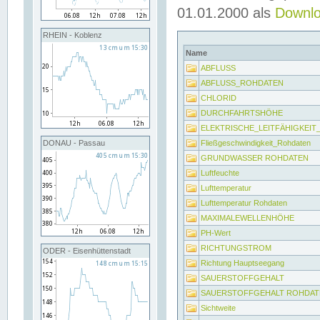
01.01.2000 als
Downl
RHEIN - Koblenz
Name
ABFLUSS
ABFLUSS_ROHDATEN
CHLORID
DURCHFAHRTSHÖHE
ELEKTRISCHE_LEITFÄHIGKEI
Fließgeschwindigkeit_Rohdaten
DONAU - Passau
GRUNDWASSER ROHDATEN
Luftfeuchte
Lufttemperatur
Lufttemperatur Rohdaten
MAXIMALEWELLENHÖHE
PH-Wert
RICHTUNGSTROM
ODER - Eisenhüttenstadt
Richtung Hauptseegang
SAUERSTOFFGEHALT
SAUERSTOFFGEHALT ROHDAT
Sichtweite