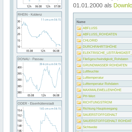
01.01.2000 als
Downl
RHEIN - Koblenz
Name
ABFLUSS
ABFLUSS_ROHDATEN
CHLORID
DURCHFAHRTSHÖHE
ELEKTRISCHE_LEITFÄHIGKEI
Fließgeschwindigkeit_Rohdaten
DONAU - Passau
GRUNDWASSER ROHDATEN
Luftfeuchte
Lufttemperatur
Lufttemperatur Rohdaten
MAXIMALEWELLENHÖHE
PH-Wert
RICHTUNGSTROM
ODER - Eisenhüttenstadt
Richtung Hauptseegang
SAUERSTOFFGEHALT
SAUERSTOFFGEHALT ROHDAT
Sichtweite