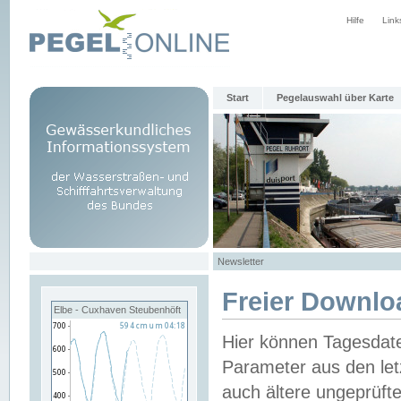
Hilfe
Link
Start
Pegelauswahl über Karte
Newsletter
Freier Downlo
Elbe - Cuxhaven Steubenhöft
Hier können Tagesdat
Parameter aus den let
auch ältere ungeprüf