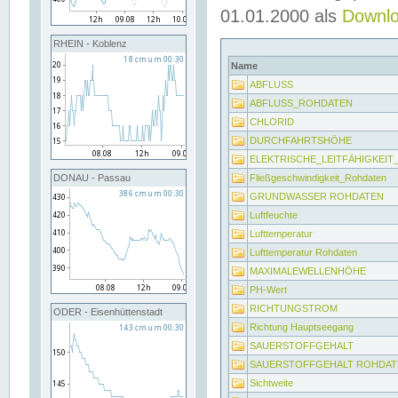
01.01.2000 als
Downl
RHEIN - Koblenz
Name
ABFLUSS
ABFLUSS_ROHDATEN
CHLORID
DURCHFAHRTSHÖHE
ELEKTRISCHE_LEITFÄHIGKEI
Fließgeschwindigkeit_Rohdaten
DONAU - Passau
GRUNDWASSER ROHDATEN
Luftfeuchte
Lufttemperatur
Lufttemperatur Rohdaten
MAXIMALEWELLENHÖHE
PH-Wert
RICHTUNGSTROM
ODER - Eisenhüttenstadt
Richtung Hauptseegang
SAUERSTOFFGEHALT
SAUERSTOFFGEHALT ROHDAT
Sichtweite