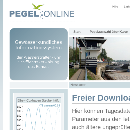
Hilfe
Link
Start
Pegelauswahl über Karte
Newsletter
Freier Downlo
Elbe - Cuxhaven Steubenhöft
Hier können Tagesdat
Parameter aus den let
auch ältere ungeprüf