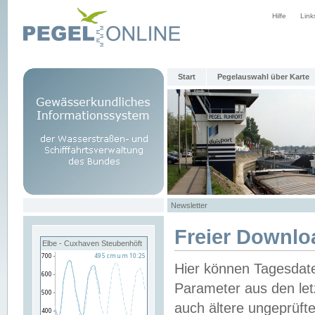
Hilfe
Link
Start
Pegelauswahl über Karte
Newsletter
Freier Downlo
Elbe - Cuxhaven Steubenhöft
Hier können Tagesdat
Parameter aus den let
auch ältere ungeprüf