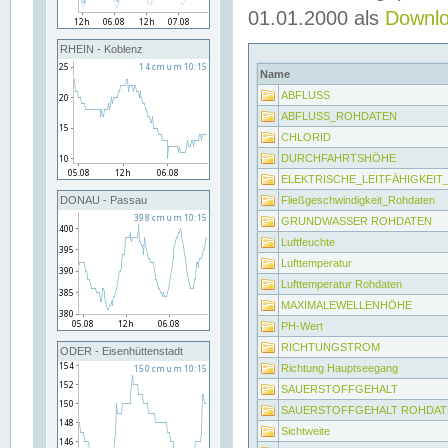
01.01.2000 als
Downl
RHEIN - Koblenz
Name
ABFLUSS
ABFLUSS_ROHDATEN
CHLORID
DURCHFAHRTSHÖHE
ELEKTRISCHE_LEITFÄHIGKEI
Fließgeschwindigkeit_Rohdaten
DONAU - Passau
GRUNDWASSER ROHDATEN
Luftfeuchte
Lufttemperatur
Lufttemperatur Rohdaten
MAXIMALEWELLENHÖHE
PH-Wert
RICHTUNGSTROM
ODER - Eisenhüttenstadt
Richtung Hauptseegang
SAUERSTOFFGEHALT
SAUERSTOFFGEHALT ROHDAT
Sichtweite