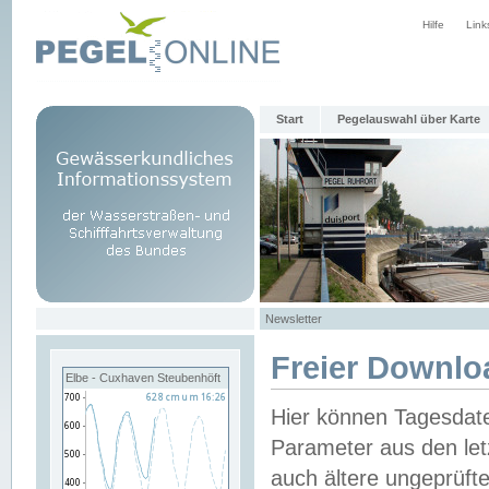
Hilfe
Link
Start
Pegelauswahl über Karte
Newsletter
Freier Downlo
Elbe - Cuxhaven Steubenhöft
Hier können Tagesdat
Parameter aus den let
auch ältere ungeprüf