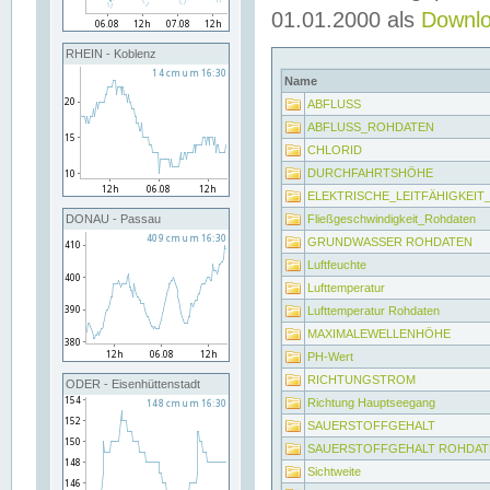
01.01.2000 als
Downl
RHEIN - Koblenz
Name
ABFLUSS
ABFLUSS_ROHDATEN
CHLORID
DURCHFAHRTSHÖHE
ELEKTRISCHE_LEITFÄHIGKEI
Fließgeschwindigkeit_Rohdaten
DONAU - Passau
GRUNDWASSER ROHDATEN
Luftfeuchte
Lufttemperatur
Lufttemperatur Rohdaten
MAXIMALEWELLENHÖHE
PH-Wert
RICHTUNGSTROM
ODER - Eisenhüttenstadt
Richtung Hauptseegang
SAUERSTOFFGEHALT
SAUERSTOFFGEHALT ROHDAT
Sichtweite