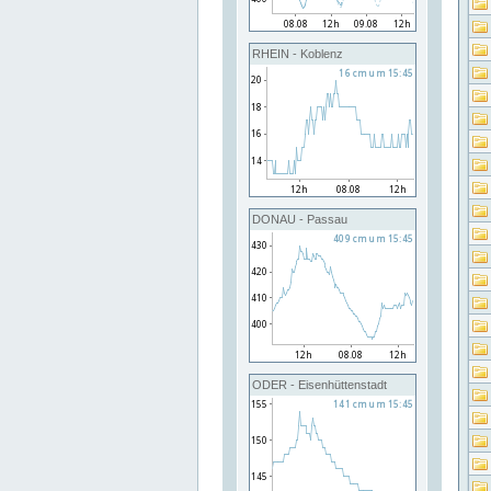
RHEIN - Koblenz
DONAU - Passau
ODER - Eisenhüttenstadt