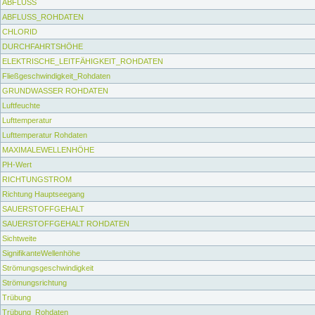
ABFLUSS
ABFLUSS_ROHDATEN
CHLORID
DURCHFAHRTSHÖHE
ELEKTRISCHE_LEITFÄHIGKEIT_ROHDATEN
Fließgeschwindigkeit_Rohdaten
GRUNDWASSER ROHDATEN
Luftfeuchte
Lufttemperatur
Lufttemperatur Rohdaten
MAXIMALEWELLENHÖHE
PH-Wert
RICHTUNGSTROM
Richtung Hauptseegang
SAUERSTOFFGEHALT
SAUERSTOFFGEHALT ROHDATEN
Sichtweite
SignifikanteWellenhöhe
Strömungsgeschwindigkeit
Strömungsrichtung
Trübung
Trübung_Rohdaten