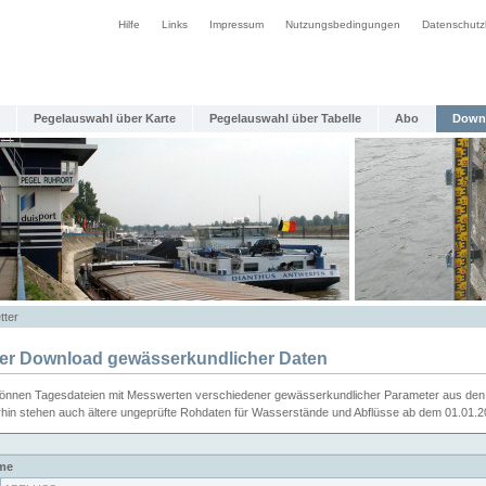
Hilfe
Links
Impressum
Nutzungsbedingungen
Datenschutz
Pegelauswahl über Karte
Pegelauswahl über Tabelle
Abo
Down
tter
ier Download gewässerkundlicher Daten
können Tagesdateien mit Messwerten verschiedener gewässerkundlicher Parameter aus den 
rhin stehen auch ältere ungeprüfte Rohdaten für Wasserstände und Abflüsse ab dem 01.01.
me