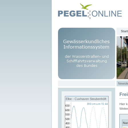
Start
Newsle
Fre
Elbe - Cuxhaven Steubenhöft
Hier 
Weite
Na