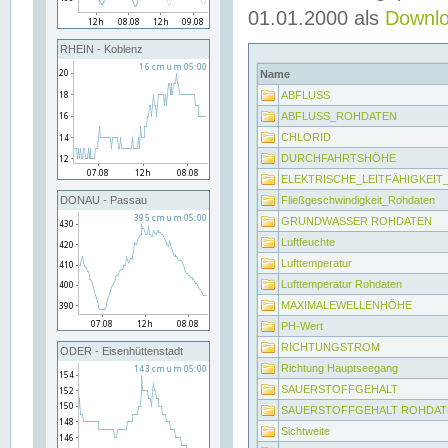
01.01.2000 als
Downl
RHEIN - Koblenz
Name
ABFLUSS
ABFLUSS_ROHDATEN
CHLORID
DURCHFAHRTSHÖHE
ELEKTRISCHE_LEITFÄHIGKEI
Fließgeschwindigkeit_Rohdaten
DONAU - Passau
GRUNDWASSER ROHDATEN
Luftfeuchte
Lufttemperatur
Lufttemperatur Rohdaten
MAXIMALEWELLENHÖHE
PH-Wert
RICHTUNGSTROM
ODER - Eisenhüttenstadt
Richtung Hauptseegang
SAUERSTOFFGEHALT
SAUERSTOFFGEHALT ROHDAT
Sichtweite