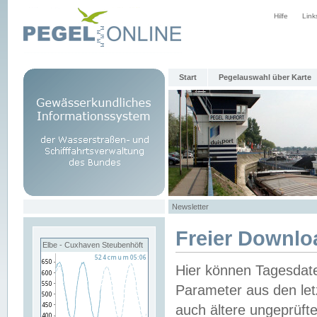
Hilfe
Link
Start
Pegelauswahl über Karte
Newsletter
Freier Downlo
Elbe - Cuxhaven Steubenhöft
Hier können Tagesdat
Parameter aus den let
auch ältere ungeprüf