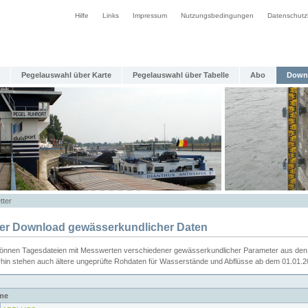
Hilfe
Links
Impressum
Nutzungsbedingungen
Datenschutz
Pegelauswahl über Karte
Pegelauswahl über Tabelle
Abo
Down
tter
ier Download gewässerkundlicher Daten
können Tagesdateien mit Messwerten verschiedener gewässerkundlicher Parameter aus den 
rhin stehen auch ältere ungeprüfte Rohdaten für Wasserstände und Abflüsse ab dem 01.01.
me