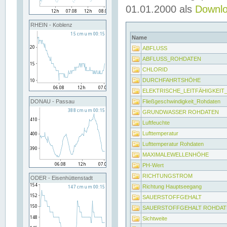
01.01.2000 als
Downl
RHEIN - Koblenz
Name
ABFLUSS
ABFLUSS_ROHDATEN
CHLORID
DURCHFAHRTSHÖHE
ELEKTRISCHE_LEITFÄHIGKEI
Fließgeschwindigkeit_Rohdaten
DONAU - Passau
GRUNDWASSER ROHDATEN
Luftfeuchte
Lufttemperatur
Lufttemperatur Rohdaten
MAXIMALEWELLENHÖHE
PH-Wert
RICHTUNGSTROM
ODER - Eisenhüttenstadt
Richtung Hauptseegang
SAUERSTOFFGEHALT
SAUERSTOFFGEHALT ROHDAT
Sichtweite