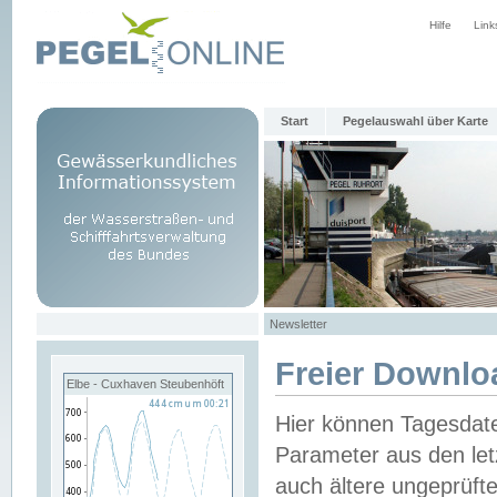
Hilfe
Link
Start
Pegelauswahl über Karte
Newsletter
Freier Downlo
Elbe - Cuxhaven Steubenhöft
Hier können Tagesdat
Parameter aus den let
auch ältere ungeprüf