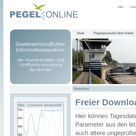
Hilfe
Link
Start
Pegelauswahl über Karte
Newsletter
Freier Downlo
Elbe - Cuxhaven Steubenhöft
Hier können Tagesdat
Parameter aus den let
auch ältere ungeprüf