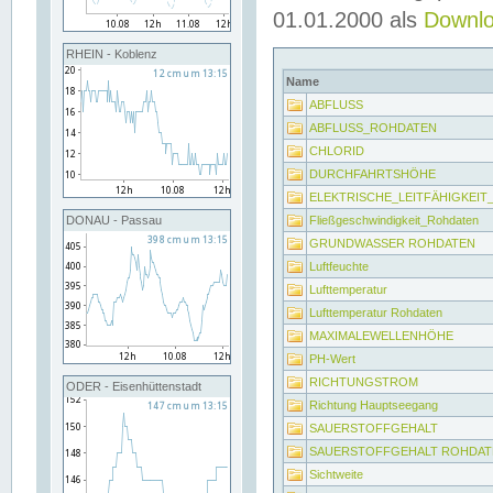
01.01.2000 als
Downl
RHEIN - Koblenz
Name
ABFLUSS
ABFLUSS_ROHDATEN
CHLORID
DURCHFAHRTSHÖHE
ELEKTRISCHE_LEITFÄHIGKEI
Fließgeschwindigkeit_Rohdaten
DONAU - Passau
GRUNDWASSER ROHDATEN
Luftfeuchte
Lufttemperatur
Lufttemperatur Rohdaten
MAXIMALEWELLENHÖHE
PH-Wert
RICHTUNGSTROM
ODER - Eisenhüttenstadt
Richtung Hauptseegang
SAUERSTOFFGEHALT
SAUERSTOFFGEHALT ROHDAT
Sichtweite