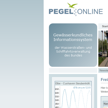
Start
Newsle
Fre
Elbe - Cuxhaven Steubenhöft
Hier 
Weite
Na