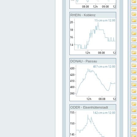
RHEIN - Koblenz
DONAU - Passau
ODER - Eisenhüttenstadt