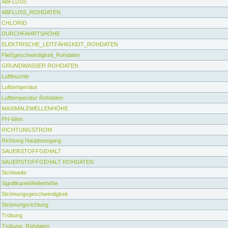
ABFLUSS
ABFLUSS_ROHDATEN
CHLORID
DURCHFAHRTSHÖHE
ELEKTRISCHE_LEITFÄHIGKEIT_ROHDATEN
Fließgeschwindigkeit_Rohdaten
GRUNDWASSER ROHDATEN
Luftfeuchte
Lufttemperatur
Lufttemperatur Rohdaten
MAXIMALEWELLENHÖHE
PH-Wert
RICHTUNGSTROM
Richtung Hauptseegang
SAUERSTOFFGEHALT
SAUERSTOFFGEHALT ROHDATEN
Sichtweite
SignifikanteWellenhöhe
Strömungsgeschwindigkeit
Strömungsrichtung
Trübung
Trübung_Rohdaten