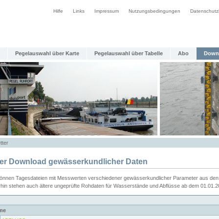
Hilfe
Links
Impressum
Nutzungsbedingungen
Datenschutz
Pegelauswahl über Karte
Pegelauswahl über Tabelle
Abo
Down
tter
ier Download gewässerkundlicher Daten
können Tagesdateien mit Messwerten verschiedener gewässerkundlicher Parameter aus den 
rhin stehen auch ältere ungeprüfte Rohdaten für Wasserstände und Abflüsse ab dem 01.01.
me