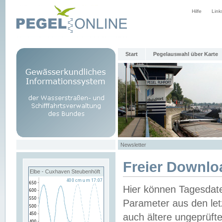
Hilfe
Link
Start
Pegelauswahl über Karte
Newsletter
Freier Downlo
Elbe - Cuxhaven Steubenhöft
Hier können Tagesdat
Parameter aus den let
auch ältere ungeprüf