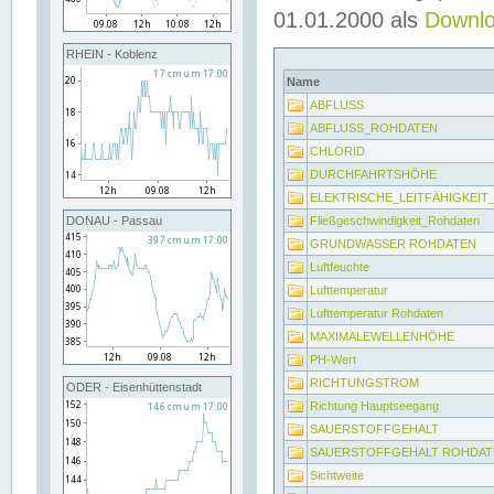
01.01.2000 als
Downl
RHEIN - Koblenz
Name
ABFLUSS
ABFLUSS_ROHDATEN
CHLORID
DURCHFAHRTSHÖHE
ELEKTRISCHE_LEITFÄHIGKEI
Fließgeschwindigkeit_Rohdaten
DONAU - Passau
GRUNDWASSER ROHDATEN
Luftfeuchte
Lufttemperatur
Lufttemperatur Rohdaten
MAXIMALEWELLENHÖHE
PH-Wert
RICHTUNGSTROM
ODER - Eisenhüttenstadt
Richtung Hauptseegang
SAUERSTOFFGEHALT
SAUERSTOFFGEHALT ROHDAT
Sichtweite