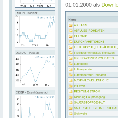
01.01.2000 als
Downl
RHEIN - Koblenz
Name
ABFLUSS
ABFLUSS_ROHDATEN
CHLORID
DURCHFAHRTSHÖHE
ELEKTRISCHE_LEITFÄHIGKEI
Fließgeschwindigkeit_Rohdaten
DONAU - Passau
GRUNDWASSER ROHDATEN
Luftfeuchte
Lufttemperatur
Lufttemperatur Rohdaten
MAXIMALEWELLENHÖHE
PH-Wert
RICHTUNGSTROM
ODER - Eisenhüttenstadt
Richtung Hauptseegang
SAUERSTOFFGEHALT
SAUERSTOFFGEHALT ROHDAT
Sichtweite