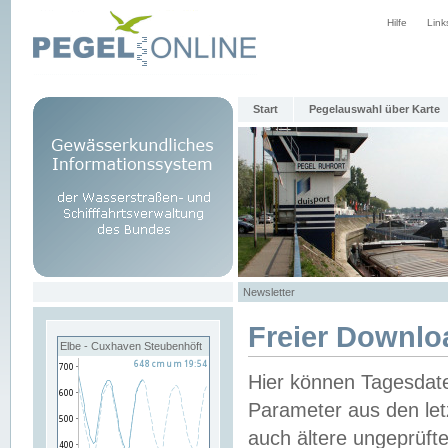
Hilfe
Link
Start
Pegelauswahl über Karte
Newsletter
Freier Downlo
Elbe - Cuxhaven Steubenhöft
Hier können Tagesdat
Parameter aus den let
auch ältere ungeprüf