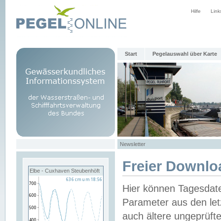
Hilfe
Link
Start
Pegelauswahl über Karte
Newsletter
Freier Downlo
Elbe - Cuxhaven Steubenhöft
Hier können Tagesdat
Parameter aus den let
auch ältere ungeprüf