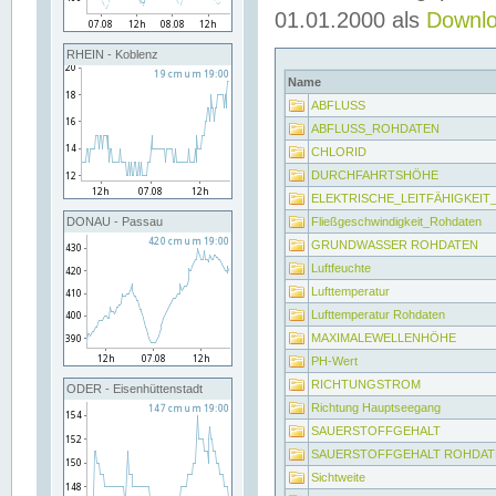
01.01.2000 als
Downl
RHEIN - Koblenz
Name
ABFLUSS
ABFLUSS_ROHDATEN
CHLORID
DURCHFAHRTSHÖHE
ELEKTRISCHE_LEITFÄHIGKEI
Fließgeschwindigkeit_Rohdaten
DONAU - Passau
GRUNDWASSER ROHDATEN
Luftfeuchte
Lufttemperatur
Lufttemperatur Rohdaten
MAXIMALEWELLENHÖHE
PH-Wert
RICHTUNGSTROM
ODER - Eisenhüttenstadt
Richtung Hauptseegang
SAUERSTOFFGEHALT
SAUERSTOFFGEHALT ROHDAT
Sichtweite