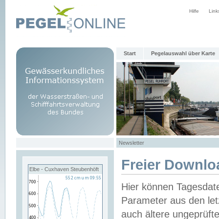
Hilfe
Link
Start
Pegelauswahl über Karte
Newsletter
Freier Downlo
Elbe - Cuxhaven Steubenhöft
Hier können Tagesdat
Parameter aus den let
auch ältere ungeprüf