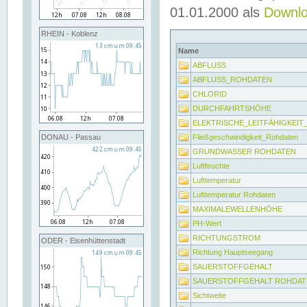
01.01.2000 als
Downl
RHEIN - Koblenz
Name
ABFLUSS
ABFLUSS_ROHDATEN
CHLORID
DURCHFAHRTSHÖHE
ELEKTRISCHE_LEITFÄHIGKEI
Fließgeschwindigkeit_Rohdaten
DONAU - Passau
GRUNDWASSER ROHDATEN
Luftfeuchte
Lufttemperatur
Lufttemperatur Rohdaten
MAXIMALEWELLENHÖHE
PH-Wert
RICHTUNGSTROM
ODER - Eisenhüttenstadt
Richtung Hauptseegang
SAUERSTOFFGEHALT
SAUERSTOFFGEHALT ROHDAT
Sichtweite