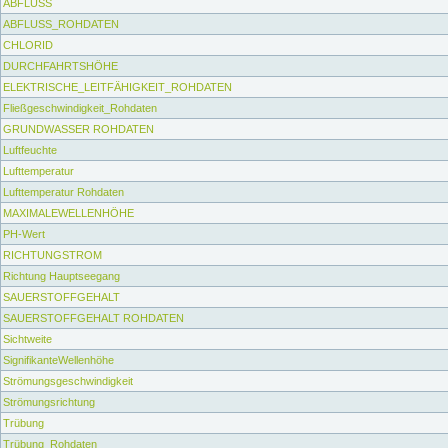
ABFLUSS
ABFLUSS_ROHDATEN
CHLORID
DURCHFAHRTSHÖHE
ELEKTRISCHE_LEITFÄHIGKEIT_ROHDATEN
Fließgeschwindigkeit_Rohdaten
GRUNDWASSER ROHDATEN
Luftfeuchte
Lufttemperatur
Lufttemperatur Rohdaten
MAXIMALEWELLENHÖHE
PH-Wert
RICHTUNGSTROM
Richtung Hauptseegang
SAUERSTOFFGEHALT
SAUERSTOFFGEHALT ROHDATEN
Sichtweite
SignifikanteWellenhöhe
Strömungsgeschwindigkeit
Strömungsrichtung
Trübung
Trübung_Rohdaten