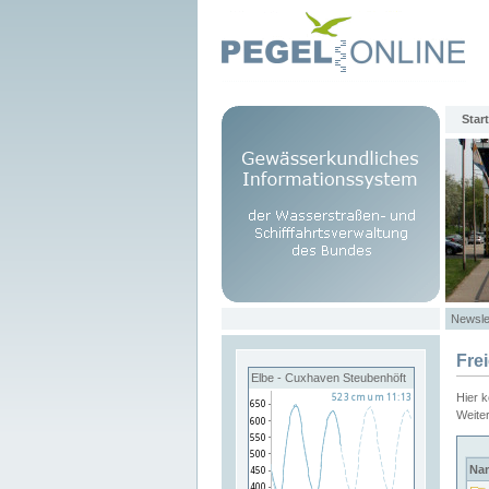
Start
Newsle
Fre
Elbe - Cuxhaven Steubenhöft
Hier 
Weite
Na