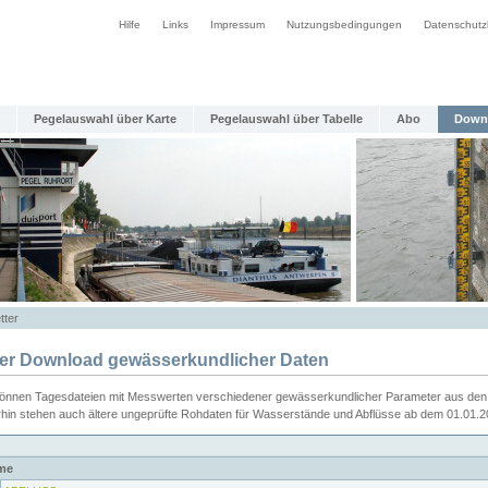
Hilfe
Links
Impressum
Nutzungsbedingungen
Datenschutz
Pegelauswahl über Karte
Pegelauswahl über Tabelle
Abo
Down
tter
ier Download gewässerkundlicher Daten
können Tagesdateien mit Messwerten verschiedener gewässerkundlicher Parameter aus den 
rhin stehen auch ältere ungeprüfte Rohdaten für Wasserstände und Abflüsse ab dem 01.01.
me