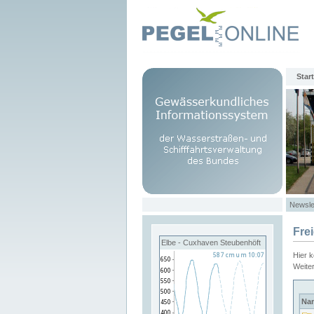
Start
Newsle
Fre
Elbe - Cuxhaven Steubenhöft
Hier 
Weite
Na