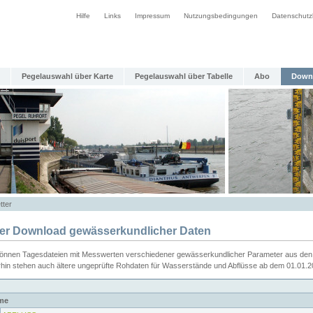
Hilfe
Links
Impressum
Nutzungsbedingungen
Datenschutz
Pegelauswahl über Karte
Pegelauswahl über Tabelle
Abo
Down
tter
ier Download gewässerkundlicher Daten
können Tagesdateien mit Messwerten verschiedener gewässerkundlicher Parameter aus den 
rhin stehen auch ältere ungeprüfte Rohdaten für Wasserstände und Abflüsse ab dem 01.01.
me