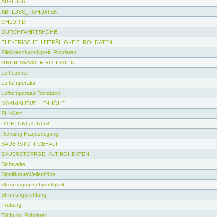
ABFLUSS
ABFLUSS_ROHDATEN
CHLORID
DURCHFAHRTSHÖHE
ELEKTRISCHE_LEITFÄHIGKEIT_ROHDATEN
Fließgeschwindigkeit_Rohdaten
GRUNDWASSER ROHDATEN
Luftfeuchte
Lufttemperatur
Lufttemperatur Rohdaten
MAXIMALEWELLENHÖHE
PH-Wert
RICHTUNGSTROM
Richtung Hauptseegang
SAUERSTOFFGEHALT
SAUERSTOFFGEHALT ROHDATEN
Sichtweite
SignifikanteWellenhöhe
Strömungsgeschwindigkeit
Strömungsrichtung
Trübung
Trübung_Rohdaten