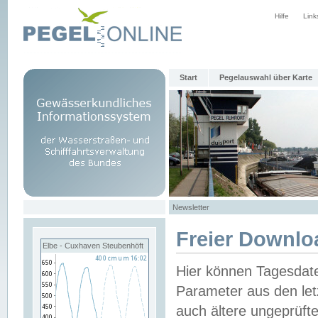
Hilfe
Link
Start
Pegelauswahl über Karte
Newsletter
Freier Downlo
Elbe - Cuxhaven Steubenhöft
Hier können Tagesdat
Parameter aus den let
auch ältere ungeprüf