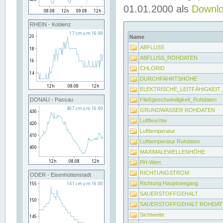
01.01.2000 als
Downl
RHEIN - Koblenz
Name
ABFLUSS
ABFLUSS_ROHDATEN
CHLORID
DURCHFAHRTSHÖHE
ELEKTRISCHE_LEITFÄHIGKEI
Fließgeschwindigkeit_Rohdaten
DONAU - Passau
GRUNDWASSER ROHDATEN
Luftfeuchte
Lufttemperatur
Lufttemperatur Rohdaten
MAXIMALEWELLENHÖHE
PH-Wert
RICHTUNGSTROM
ODER - Eisenhüttenstadt
Richtung Hauptseegang
SAUERSTOFFGEHALT
SAUERSTOFFGEHALT ROHDAT
Sichtweite