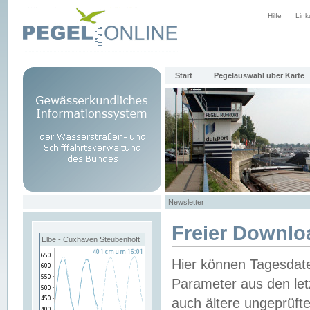
Hilfe
Link
Start
Pegelauswahl über Karte
Newsletter
Freier Downlo
Elbe - Cuxhaven Steubenhöft
Hier können Tagesdat
Parameter aus den let
auch ältere ungeprüf