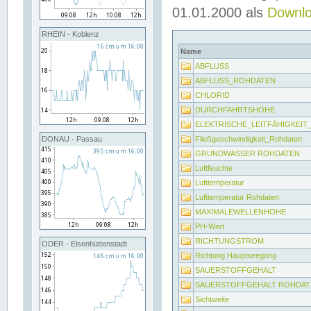
01.01.2000 als
Downl
RHEIN - Koblenz
Name
ABFLUSS
ABFLUSS_ROHDATEN
CHLORID
DURCHFAHRTSHÖHE
ELEKTRISCHE_LEITFÄHIGKEI
Fließgeschwindigkeit_Rohdaten
DONAU - Passau
GRUNDWASSER ROHDATEN
Luftfeuchte
Lufttemperatur
Lufttemperatur Rohdaten
MAXIMALEWELLENHÖHE
PH-Wert
RICHTUNGSTROM
ODER - Eisenhüttenstadt
Richtung Hauptseegang
SAUERSTOFFGEHALT
SAUERSTOFFGEHALT ROHDAT
Sichtweite