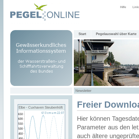
Hilfe
Link
Start
Pegelauswahl über Karte
Newsletter
Freier Downlo
Elbe - Cuxhaven Steubenhöft
Hier können Tagesdat
Parameter aus den let
auch ältere ungeprüf