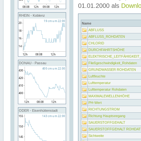
01.01.2000 als
Downl
RHEIN - Koblenz
Name
ABFLUSS
ABFLUSS_ROHDATEN
CHLORID
DURCHFAHRTSHÖHE
ELEKTRISCHE_LEITFÄHIGKEI
Fließgeschwindigkeit_Rohdaten
DONAU - Passau
GRUNDWASSER ROHDATEN
Luftfeuchte
Lufttemperatur
Lufttemperatur Rohdaten
MAXIMALEWELLENHÖHE
PH-Wert
RICHTUNGSTROM
ODER - Eisenhüttenstadt
Richtung Hauptseegang
SAUERSTOFFGEHALT
SAUERSTOFFGEHALT ROHDAT
Sichtweite