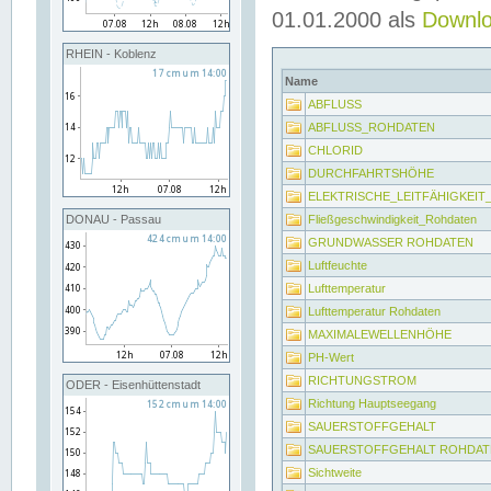
01.01.2000 als
Downl
RHEIN - Koblenz
Name
ABFLUSS
ABFLUSS_ROHDATEN
CHLORID
DURCHFAHRTSHÖHE
ELEKTRISCHE_LEITFÄHIGKEI
Fließgeschwindigkeit_Rohdaten
DONAU - Passau
GRUNDWASSER ROHDATEN
Luftfeuchte
Lufttemperatur
Lufttemperatur Rohdaten
MAXIMALEWELLENHÖHE
PH-Wert
RICHTUNGSTROM
ODER - Eisenhüttenstadt
Richtung Hauptseegang
SAUERSTOFFGEHALT
SAUERSTOFFGEHALT ROHDAT
Sichtweite