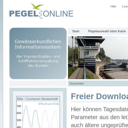
Hilfe
Link
Start
Pegelauswahl über Karte
Newsletter
Freier Downlo
Elbe - Cuxhaven Steubenhöft
Hier können Tagesdat
Parameter aus den let
auch ältere ungeprüf