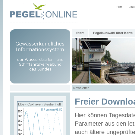
Hilfe
Link
Start
Pegelauswahl über Karte
Newsletter
Freier Downlo
Elbe - Cuxhaven Steubenhöft
Hier können Tagesdat
Parameter aus den let
auch ältere ungeprüf