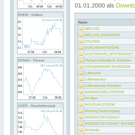
01.01.2000 als
Downl
RHEIN - Koblenz
Name
ABFLUSS
ABFLUSS_ROHDATEN
CHLORID
DURCHFAHRTSHÖHE
ELEKTRISCHE_LEITFÄHIGKEI
Fließgeschwindigkeit_Rohdaten
DONAU - Passau
GRUNDWASSER ROHDATEN
Luftfeuchte
Lufttemperatur
Lufttemperatur Rohdaten
MAXIMALEWELLENHÖHE
PH-Wert
RICHTUNGSTROM
ODER - Eisenhüttenstadt
Richtung Hauptseegang
SAUERSTOFFGEHALT
SAUERSTOFFGEHALT ROHDAT
Sichtweite