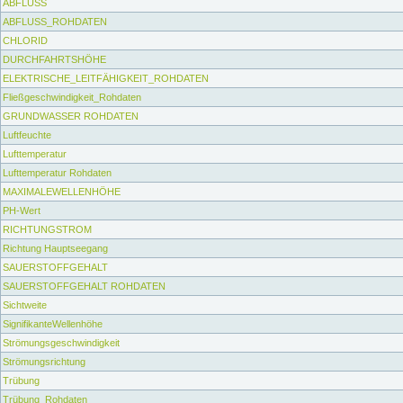
ABFLUSS
ABFLUSS_ROHDATEN
CHLORID
DURCHFAHRTSHÖHE
ELEKTRISCHE_LEITFÄHIGKEIT_ROHDATEN
Fließgeschwindigkeit_Rohdaten
GRUNDWASSER ROHDATEN
Luftfeuchte
Lufttemperatur
Lufttemperatur Rohdaten
MAXIMALEWELLENHÖHE
PH-Wert
RICHTUNGSTROM
Richtung Hauptseegang
SAUERSTOFFGEHALT
SAUERSTOFFGEHALT ROHDATEN
Sichtweite
SignifikanteWellenhöhe
Strömungsgeschwindigkeit
Strömungsrichtung
Trübung
Trübung_Rohdaten