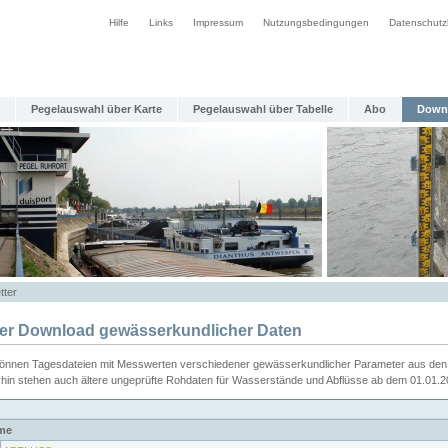
Hilfe
Links
Impressum
Nutzungsbedingungen
Datenschutz
Pegelauswahl über Karte
Pegelauswahl über Tabelle
Abo
Down
tter
ier Download gewässerkundlicher Daten
können Tagesdateien mit Messwerten verschiedener gewässerkundlicher Parameter aus den 
rhin stehen auch ältere ungeprüfte Rohdaten für Wasserstände und Abflüsse ab dem 01.01.
me