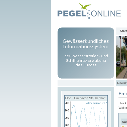
Start
Newsle
Fre
Elbe - Cuxhaven Steubenhöft
Hier 
Weite
Na