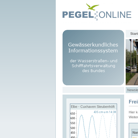
Start
Newsle
Fre
Elbe - Cuxhaven Steubenhöft
Hier 
Weite
Na