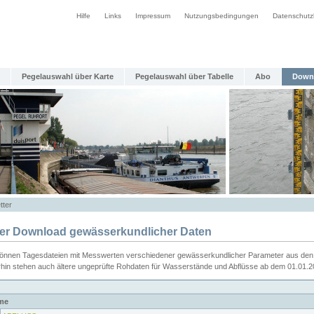
Hilfe
Links
Impressum
Nutzungsbedingungen
Datenschutz
Pegelauswahl über Karte
Pegelauswahl über Tabelle
Abo
Down
tter
ier Download gewässerkundlicher Daten
können Tagesdateien mit Messwerten verschiedener gewässerkundlicher Parameter aus den 
rhin stehen auch ältere ungeprüfte Rohdaten für Wasserstände und Abflüsse ab dem 01.01.
me