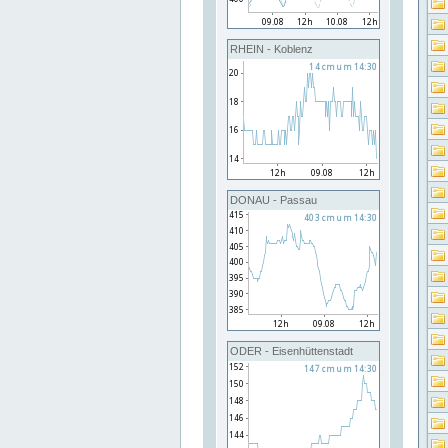
RHEIN - Koblenz
DONAU - Passau
ODER - Eisenhüttenstadt