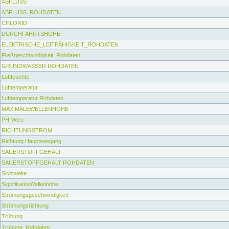
ABFLUSS
ABFLUSS_ROHDATEN
CHLORID
DURCHFAHRTSHÖHE
ELEKTRISCHE_LEITFÄHIGKEIT_ROHDATEN
Fließgeschwindigkeit_Rohdaten
GRUNDWASSER ROHDATEN
Luftfeuchte
Lufttemperatur
Lufttemperatur Rohdaten
MAXIMALEWELLENHÖHE
PH-Wert
RICHTUNGSTROM
Richtung Hauptseegang
SAUERSTOFFGEHALT
SAUERSTOFFGEHALT ROHDATEN
Sichtweite
SignifikanteWellenhöhe
Strömungsgeschwindigkeit
Strömungsrichtung
Trübung
Trübung_Rohdaten