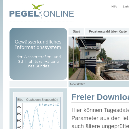
Hilfe
Link
Start
Pegelauswahl über Karte
Newsletter
Freier Downlo
Elbe - Cuxhaven Steubenhöft
Hier können Tagesdat
Parameter aus den let
auch ältere ungeprüf