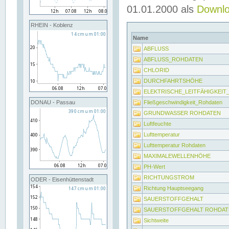
01.01.2000 als
Downl
RHEIN - Koblenz
Name
ABFLUSS
ABFLUSS_ROHDATEN
CHLORID
DURCHFAHRTSHÖHE
ELEKTRISCHE_LEITFÄHIGKEI
Fließgeschwindigkeit_Rohdaten
DONAU - Passau
GRUNDWASSER ROHDATEN
Luftfeuchte
Lufttemperatur
Lufttemperatur Rohdaten
MAXIMALEWELLENHÖHE
PH-Wert
RICHTUNGSTROM
ODER - Eisenhüttenstadt
Richtung Hauptseegang
SAUERSTOFFGEHALT
SAUERSTOFFGEHALT ROHDAT
Sichtweite