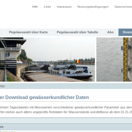
Hilfe
Links
Impressum
Nutzungsbedingungen
Datenschutz
Pegelauswahl über Karte
Pegelauswahl über Tabelle
Abo
Down
tter
ier Download gewässerkundlicher Daten
können Tagesdateien mit Messwerten verschiedener gewässerkundlicher Parameter aus den 
rhin stehen auch ältere ungeprüfte Rohdaten für Wasserstände und Abflüsse ab dem 01.01.
me