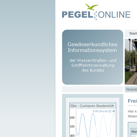
Start
Newsle
Fre
Elbe - Cuxhaven Steubenhöft
Hier 
Weite
Na