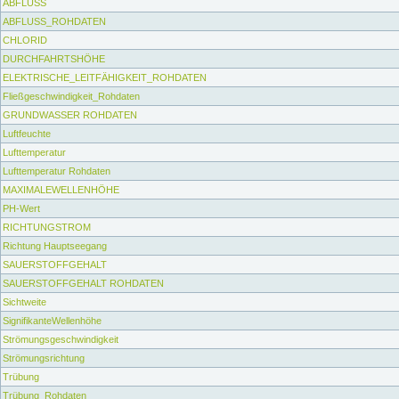
ABFLUSS
ABFLUSS_ROHDATEN
CHLORID
DURCHFAHRTSHÖHE
ELEKTRISCHE_LEITFÄHIGKEIT_ROHDATEN
Fließgeschwindigkeit_Rohdaten
GRUNDWASSER ROHDATEN
Luftfeuchte
Lufttemperatur
Lufttemperatur Rohdaten
MAXIMALEWELLENHÖHE
PH-Wert
RICHTUNGSTROM
Richtung Hauptseegang
SAUERSTOFFGEHALT
SAUERSTOFFGEHALT ROHDATEN
Sichtweite
SignifikanteWellenhöhe
Strömungsgeschwindigkeit
Strömungsrichtung
Trübung
Trübung_Rohdaten