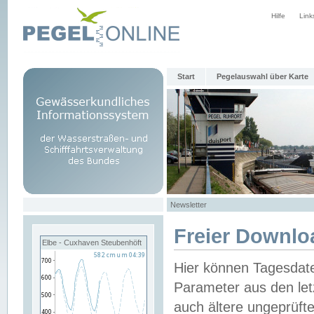
Hilfe
Link
Start
Pegelauswahl über Karte
Newsletter
Freier Downlo
Elbe - Cuxhaven Steubenhöft
Hier können Tagesdat
Parameter aus den let
auch ältere ungeprüf