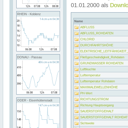
01.01.2000 als
Downl
RHEIN - Koblenz
Name
ABFLUSS
ABFLUSS_ROHDATEN
CHLORID
DURCHFAHRTSHÖHE
ELEKTRISCHE_LEITFÄHIGKEI
Fließgeschwindigkeit_Rohdaten
DONAU - Passau
GRUNDWASSER ROHDATEN
Luftfeuchte
Lufttemperatur
Lufttemperatur Rohdaten
MAXIMALEWELLENHÖHE
PH-Wert
RICHTUNGSTROM
ODER - Eisenhüttenstadt
Richtung Hauptseegang
SAUERSTOFFGEHALT
SAUERSTOFFGEHALT ROHDAT
Sichtweite