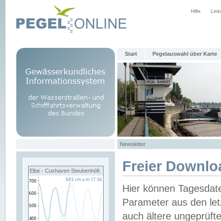
Hilfe
Link
Start
Pegelauswahl über Karte
Newsletter
Freier Downlo
Elbe - Cuxhaven Steubenhöft
Hier können Tagesdat
Parameter aus den let
auch ältere ungeprüf