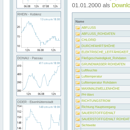
01.01.2000 als
Downl
RHEIN - Koblenz
Name
ABFLUSS
ABFLUSS_ROHDATEN
CHLORID
DURCHFAHRTSHÖHE
ELEKTRISCHE_LEITFÄHIGKEI
Fließgeschwindigkeit_Rohdaten
DONAU - Passau
GRUNDWASSER ROHDATEN
Luftfeuchte
Lufttemperatur
Lufttemperatur Rohdaten
MAXIMALEWELLENHÖHE
PH-Wert
RICHTUNGSTROM
ODER - Eisenhüttenstadt
Richtung Hauptseegang
SAUERSTOFFGEHALT
SAUERSTOFFGEHALT ROHDAT
Sichtweite