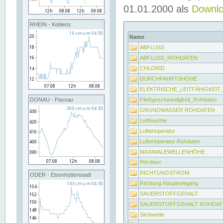
01.01.2000 als
Downl
RHEIN - Koblenz
Name
ABFLUSS
ABFLUSS_ROHDATEN
CHLORID
DURCHFAHRTSHÖHE
ELEKTRISCHE_LEITFÄHIGKEI
Fließgeschwindigkeit_Rohdaten
DONAU - Passau
GRUNDWASSER ROHDATEN
Luftfeuchte
Lufttemperatur
Lufttemperatur Rohdaten
MAXIMALEWELLENHÖHE
PH-Wert
RICHTUNGSTROM
ODER - Eisenhüttenstadt
Richtung Hauptseegang
SAUERSTOFFGEHALT
SAUERSTOFFGEHALT ROHDAT
Sichtweite