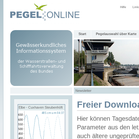
Hilfe
Link
Start
Pegelauswahl über Karte
Newsletter
Freier Downlo
Elbe - Cuxhaven Steubenhöft
Hier können Tagesdat
Parameter aus den let
auch ältere ungeprüf